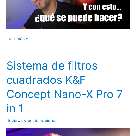
Super
Leer más »
ultra
gran
angular:
Sistema de filtros
Brightin
cuadrados K&F
Star
9mm
Concept Nano-X Pro 7
F5.6
in 1
Reviews y colaboraciones