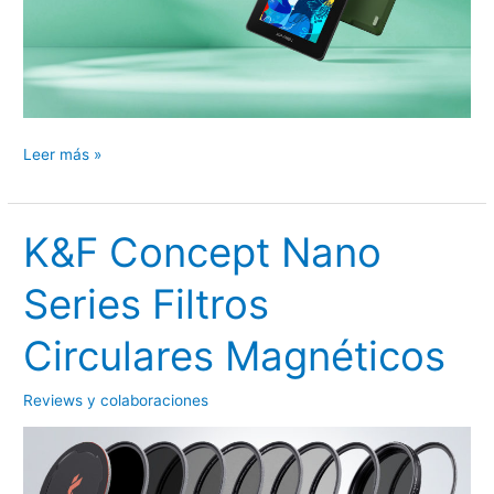
Tableta
Leer más »
XP
Pen
Artist
K&F Concept Nano
10
Series Filtros
2ª
Gen
Circulares Magnéticos
–
Evolucionando
Reviews y colaboraciones
mi
edición