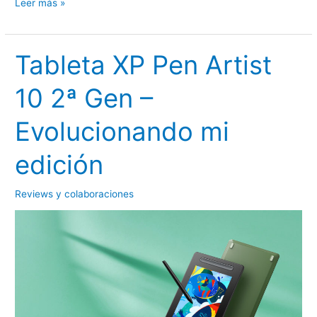
Poniendo
Leer más »
a
prueba
el
Tableta XP Pen Artist
C225C0+BH-
10 2ª Gen –
25,
trípode
Evolucionando mi
de
viaje
edición
de
K&F
Reviews y colaboraciones
Concept