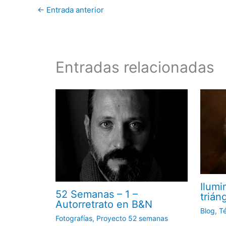
←
Entrada anterior
Entradas relacionadas
Ilumi
52 Semanas – 1 –
trián
Autorretrato en B&N
Blog
,
T
Fotografías
,
Proyecto 52 semanas