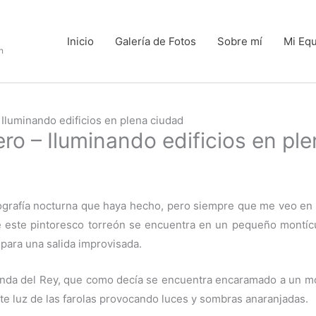
Inicio
Galería de Fotos
Sobre mí
Mi Eq
n
– Iluminando edificios en plena ciudad
tero – Iluminando edificios en pl
ografía nocturna que haya hecho, pero siempre que me veo en 
ue este pintoresco torreón se encuentra en un pequeño montí
 para una salida improvisada.
ganda del Rey, que como decía se encuentra encaramado a un mo
ente luz de las farolas provocando luces y sombras anaranjadas.