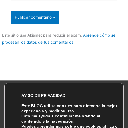
Este sitio usa Akismet para reducir el spam.
Aprende cómo se
procesan los datos de tus comentarios.
Política de Privacidad |
| Política de Cookies
AVISO DE PRIVACIDAD
Copyright © 2026 Lebiakhon DMD Photography
Este BLOG utiliza cookies para ofrecerte la mejor
¡Sígueme!
experiencia y medir su uso.
Esto me ayuda a continuar mejorando el
Instagram
Facebook
Twitter
Threads
contenido y la navegación.
Puedes aprender más sobre qué cookies utiliza o