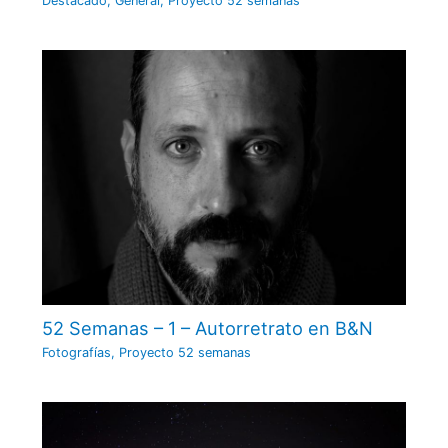
Destacado
,
General
,
Proyecto 52 semanas
52 Semanas – 1 – Autorretrato en B&N
Fotografías
,
Proyecto 52 semanas