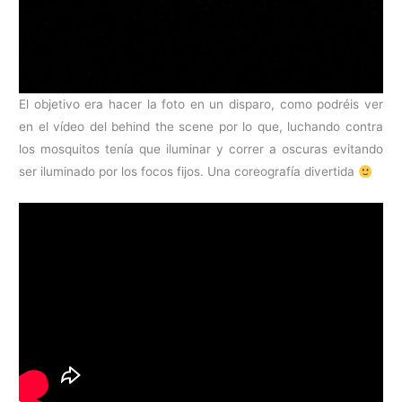
El objetivo era hacer la foto en un disparo, como podréis ver
en el vídeo del behind the scene por lo que, luchando contra
los mosquitos tenía que iluminar y correr a oscuras evitando
ser iluminado por los focos fijos. Una coreografía divertida