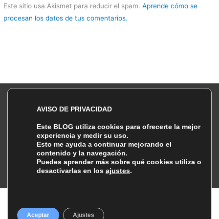
Este sitio usa Akismet para reducir el spam.
Aprende cómo se
procesan los datos de tus comentarios.
Política de Privacidad |
| Política de Cookies
AVISO DE PRIVACIDAD
Copyright © 2026 Lebiakhon DMD Photography
Este BLOG utiliza cookies para ofrecerte la mejor
¡Sígueme!
experiencia y medir su uso.
Esto me ayuda a continuar mejorando el
Instagram
Facebook
Twitter
Threads
contenido y la navegación.
Puedes aprender más sobre qué cookies utiliza o
500px
Flickr
desactivarlas en los
ajustes
.
Aceptar
Ajustes