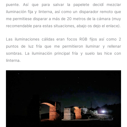
puente. Así que para salvar la papelete decidí mezclar
iluminación fija y linterna, así como un disparador remoto que
me permitiese disparar a más de 20 metros de la cámara (muy
recomendable para estas situaciones, abajo os dejo el enlace).
Las iluminaciones cálidas eran focos RGB fijos así como 2
puntos de luz fría que me permitieron iluminar y rellenar
sombras. La iluminación principal fría y suelo las hice con
linterna.