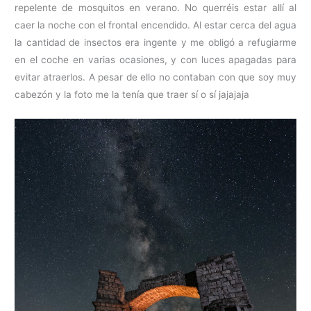
repelente de mosquitos en verano. No querréis estar allí al
caer la noche con el frontal encendido. Al estar cerca del agua
la cantidad de insectos era ingente y me obligó a refugiarme
en el coche en varias ocasiones, y con luces apagadas para
evitar atraerlos. A pesar de ello no contaban con que soy muy
cabezón y la foto me la tenía que traer sí o sí jajajaja