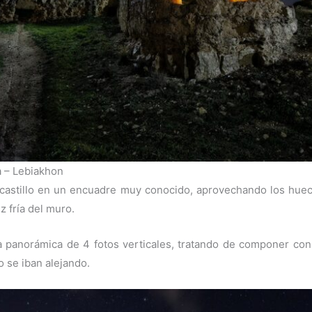
a – Lebiakhon
el castillo en un encuadre muy conocido, aprovechando los huec
z fría del muro.
panorámica de 4 fotos verticales, tratando de componer con
 se iban alejando.