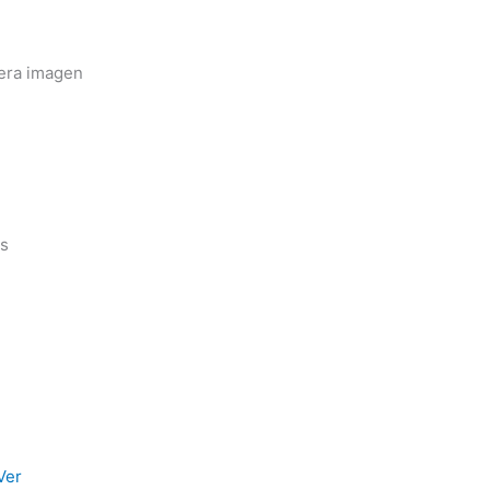
mera imagen
es
Ver