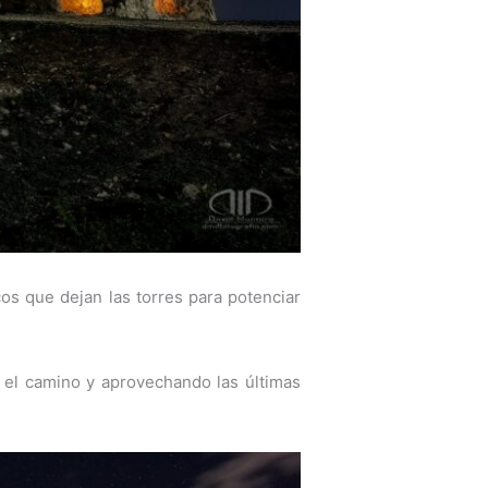
os que dejan las torres para potenciar
 el camino y aprovechando las últimas