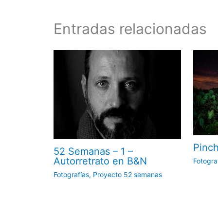
Entradas relacionadas
Pinch
52 Semanas – 1 –
Autorretrato en B&N
Fotogra
Fotografías
,
Proyecto 52 semanas