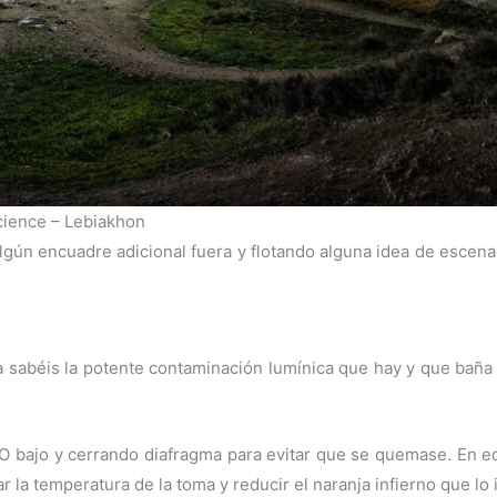
rcience – Lebiakhon
lgún encuadre adicional fuera y flotando alguna idea de escena d
sabéis la potente contaminación lumínica que hay y que baña tod
SO bajo y cerrando diafragma para evitar que se quemase. En e
r la temperatura de la toma y reducir el naranja infierno que lo 