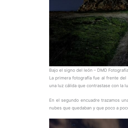
Bajo el signo del león – DMD Fotografí
La primera fotografía fue al frente d
una luz cálida que contrastase con la lu
En el segundo encuadre trazamos una 
nubes que quedaban y que poco a poco