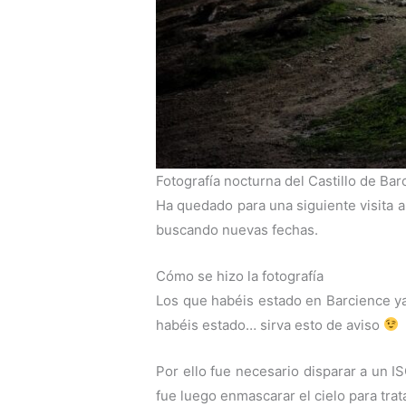
Fotografía nocturna del Castillo de Ba
Ha quedado para una siguiente visita a
buscando nuevas fechas.
Cómo se hizo la fotografía
Los que habéis estado en Barcience ya 
habéis estado… sirva esto de aviso
Por ello fue necesario disparar a un I
fue luego enmascarar el cielo para trata