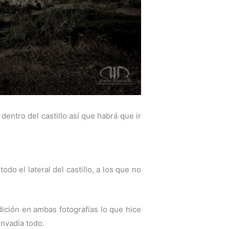
entro del castillo así que habrá que ir
o el lateral del castillo, a los que no
dición en ambas fotografías lo que hice
invadía todo.