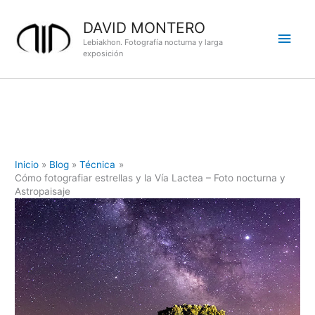
Ir
DAVID MONTERO
al
Men
contenido
Lebiakhon. Fotografía nocturna y larga
exposición
princ
Inicio
Blog
Técnica
Cómo fotografiar estrellas y la Vía Lactea – Foto nocturna y
Astropaisaje