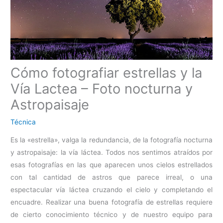
Cómo fotografiar estrellas y la
Vía Lactea – Foto nocturna y
Astropaisaje
Técnica
Es la «estrella», valga la redundancia, de la fotografía nocturna
y astropaisaje: la vía láctea. Todos nos sentimos atraídos por
esas fotografías en las que aparecen unos cielos estrellados
con tal cantidad de astros que parece irreal, o una
espectacular vía láctea cruzando el cielo y completando el
encuadre. Realizar una buena fotografía de estrellas requiere
de cierto conocimiento técnico y de nuestro equipo para