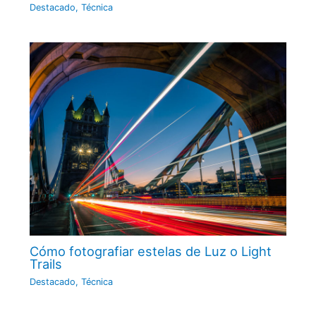
Destacado
,
Técnica
Cómo fotografiar estelas de Luz o Light
Trails
Destacado
,
Técnica