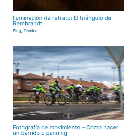
Iluminación de retrato: El triángulo de
Rembrandt
Blog
,
Técnica
Fotografía de movimiento – Cómo hacer
un barrido o panning