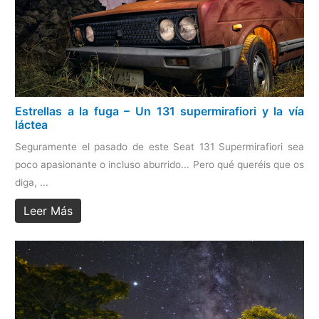
Estrellas a la fuga – Un 131 supermirafiori y la vía
láctea
Seguramente el pasado de este Seat 131 Supermirafiori sea
poco apasionante o incluso aburrido... Pero qué queréis que os
diga, ...
Leer Más