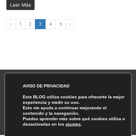
Leer Más
‹
1
2
3
4
5
›
Política de Privacidad |
| Política de Cookies
AVISO DE PRIVACIDAD
Copyright © 2026 Lebiakhon DMD Photography
Este BLOG utiliza cookies para ofrecerte la mejor
¡Sígueme!
experiencia y medir su uso.
Esto me ayuda a continuar mejorando el
Instagram
Facebook
Twitter
Threads
contenido y la navegación.
Puedes aprender más sobre qué cookies utiliza o
500px
Flickr
desactivarlas en los
ajustes
.